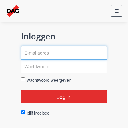
Toggl
navig
Inloggen
wachtwoord weergeven
Log in
blijf ingelogd