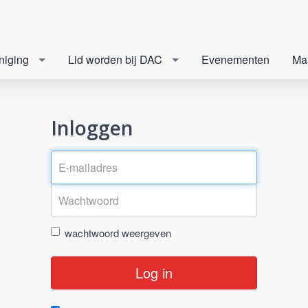
niging
Lid worden bij DAC
Evenementen
Ma
Inloggen
wachtwoord weergeven
Log in