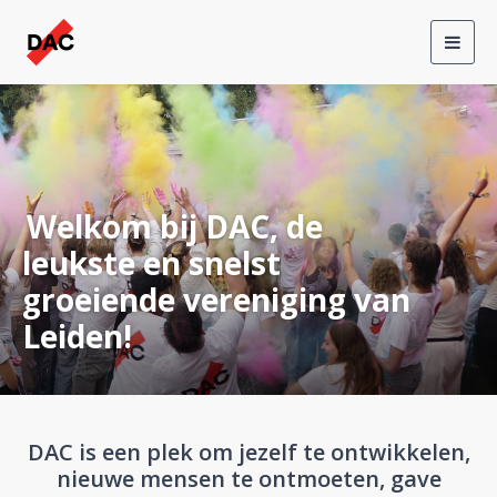
Toggl
navig
Welkom bij DAC, de
leukste en snelst
groeiende vereniging van
Leiden!
DAC is een plek om jezelf te ontwikkelen,
nieuwe mensen te ontmoeten, gave