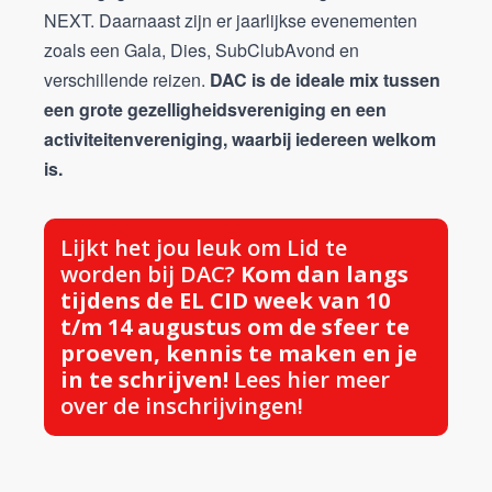
NEXT. Daarnaast zijn er jaarlijkse evenementen
zoals een Gala, Dies, SubClubAvond en
verschillende reizen.
DAC is de ideale mix tussen
een grote gezelligheidsvereniging en een
activiteitenvereniging, waarbij iedereen welkom
is.
Lijkt het jou leuk om Lid te
worden bij DAC?
Kom dan langs
tijdens de EL CID week van 10
t/m 14 augustus om de sfeer te
proeven, kennis te maken en je
in te schrijven!
Lees hier meer
over de inschrijvingen!