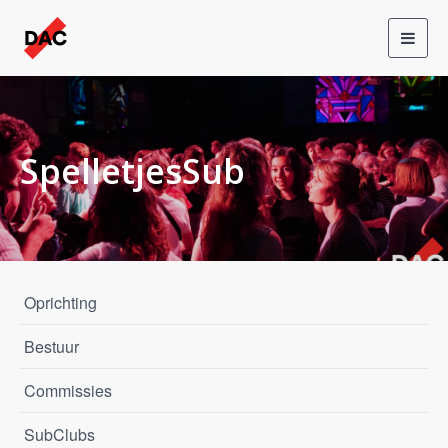
Toggl
navig
SpelletjesSub
Oprichting
Bestuur
Commissies
SubClubs