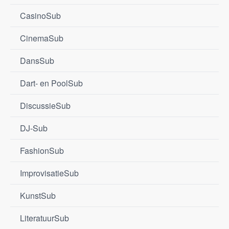
CasinoSub
CinemaSub
DansSub
Dart- en PoolSub
DiscussieSub
DJ-Sub
FashionSub
ImprovisatieSub
KunstSub
LiteratuurSub