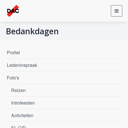
Toggl
navig
Bedankdagen
Profiel
Ledeninspraak
Foto's
Reizen
Introfeesten
Activiteiten
EL CID