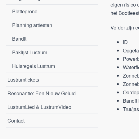
eigen risico 
Plattegrond
het Bootfeest
Planning artiesten
Verder zijn 
Bandit
ID
Opgela
Paklijst Lustrum
Power
Huisregels Lustrum
Waterfl
Zonne
Lustrumtickets
Zonneb
Oordop
Resonantie: Een Nieuw Geluid
Bandit 
LustrumLied & LustrumVideo
Trui/ja
Contact