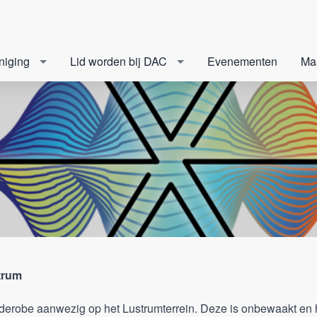
niging
Lid worden bij DAC
Evenementen
Ma
strum
rderobe aanwezig op het Lustrumterrein. Deze is onbewaakt en h