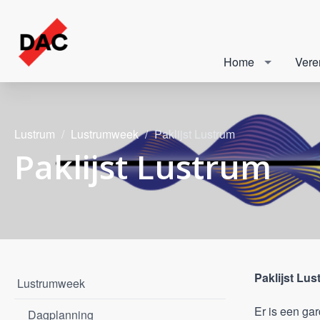
Home
Vere
Lustrum
Lustrumweek
Paklijst Lustrum
Paklijst Lustrum
Paklijst Lu
Lustrumweek
Er is een ga
Dagplanning